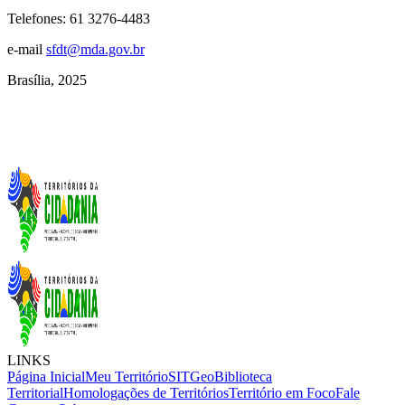
Telefones: 61 3276-4483
e-mail
sfdt@mda.gov.br
Brasília, 2025
LINKS
Página Inicial
Meu Território
SITGeo
Biblioteca
Territorial
Homologações de Territórios
Território em Foco
Fale